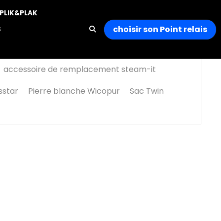
choisir son Point relais
h
…
0