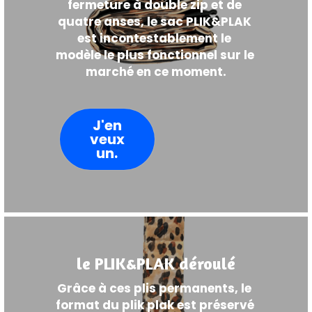
fermeture à double zip et de 
quatre anses, le sac PLIK&PLAK 
est incontestablement le 
modèle le plus fonctionnel sur le 
marché en ce moment.
J'en
veux
un.
le PLIK&PLAK déroulé
Grâce à ces plis permanents, le 
format du plik plak est préservé 