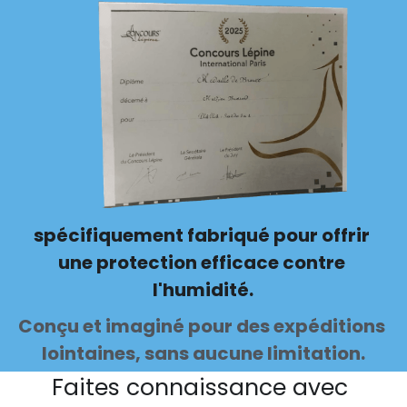
Bouchon silicone
Sac Twin
Trocknetsehrschnell
Rénove cuir wicopur
Sac EPTAGON
Rénove cuir
Nouveautés
spécifiquement fabriqué pour offrir 
PROMOTIONS
une protection efficace contre 
l'humidité.
Choisir mon point relais
Conçu et imaginé pour des expéditions 
Rechercher
lointaines, sans aucune limitation.
Faites connaissance avec 
choisir son