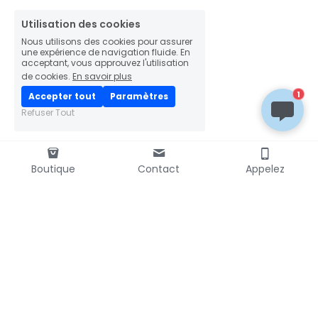
Utilisation des cookies
Nous utilisons des cookies pour assurer
une expérience de navigation fluide. En
acceptant, vous approuvez l'utilisation
de cookies.
En savoir plus
1
Accepter tout
Paramètres
Refuser Tout
Boutique
Contact
Appelez
LIVRAISON RAPIDE
mondial
📦
colissimo
relay
PAIEMENT SÉCURISÉ
Transactions 100% sécurisées
Chiffrement SSL