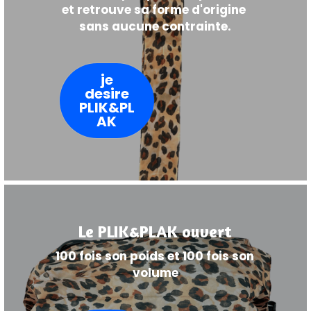
et retrouve sa forme d'origine 
sans aucune contrainte.
je
desire
PLIK&PL
AK
Le PLIK&PLAK ouvert
100 fois son poids et 100 fois son 
volume