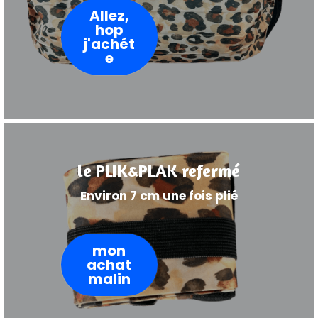
Allez,
hop
j'achét
e
le PLIK&PLAK refermé
Environ 7 cm une fois plié
mon
achat
malin