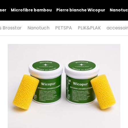
ser
Microfibre bambou
Pierre blanche Wicopur
Nanotuc
s Brosstar
Nanotuch
PETSPA
PLIK&PLAK
accessoi