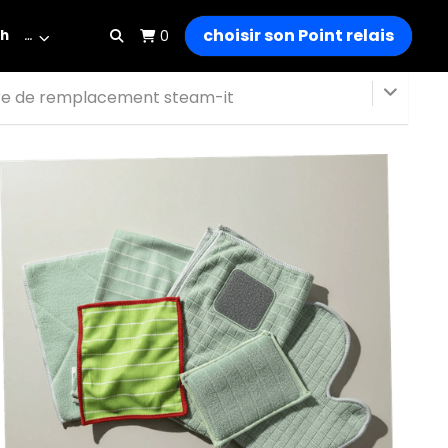
choisir son Point relais
h
…
0
re de remplacement steam-it