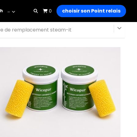
choisir son Point relais
h
…
0
re de remplacement steam-it