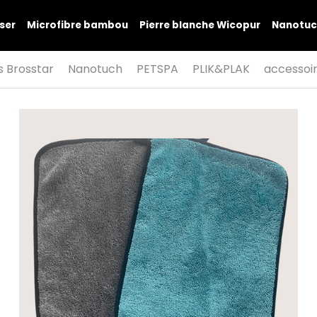
ser
Microfibre bambou
Pierre blanche Wicopur
Nanotuc
s Brosstar
Nanotuch
PETSPA
PLIK&PLAK
accessoi