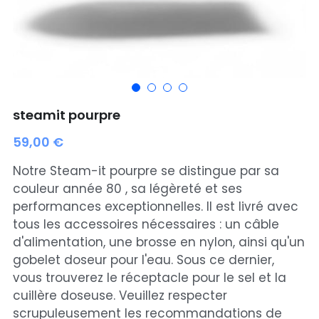
Bouchon silicone
Sac Twin
Trocknetsehrschnell
Rénove cuir wicopur
Sac EPTAGON
steamit pourpre
Rénove cuir
59,00 €
Nouveautés
Notre Steam-it pourpre se distingue par sa
couleur année 80 , sa légèreté et ses
PROMOTIONS
performances exceptionnelles. Il est livré avec
tous les accessoires nécessaires : un câble
Choisir mon point relais
d'alimentation, une brosse en nylon, ainsi qu'un
gobelet doseur pour l'eau. Sous ce dernier,
Rechercher
vous trouverez le réceptacle pour le sel et la
cuillère doseuse. Veuillez respecter
scrupuleusement les recommandations de
choisir son