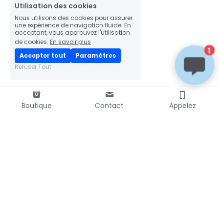
Utilisation des cookies
Nous utilisons des cookies pour assurer
une expérience de navigation fluide. En
acceptant, vous approuvez l'utilisation
de cookies.
En savoir plus
1
Accepter tout
Paramètres
Refuser Tout
Boutique
Contact
Appelez
LIVRAISON RAPIDE
mondial
📦
colissimo
relay
PAIEMENT SÉCURISÉ
Transactions 100% sécurisées
Chiffrement SSL