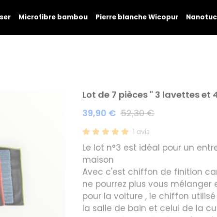
ser
Microfibre bambou
Pierre blanche Wicopur
Nanotuc
Lot de 7 pièces " 3 lavettes et
39,90 €
52,30 €
1 avis
Le lot n°3 est idéal pour un ent
maison
Avec c'est chiffon de finition c
ne pourrez plus vous mélanger en
pour la voiture , le chiffon utilisé
la salle de bain et celui de la cu
un pour chaque tache ménagère 