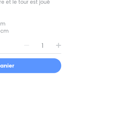
 cm
0 cm
panier
2025.09.17