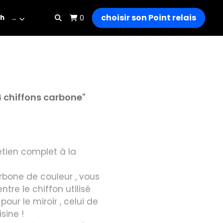
choisir son Point relais
h
…
0
 4 chiffons carbone"
retien complet à la
arbone de couleur , vous
tre le chiffon utilisé
 pour le miroir , celui de
isine !
et le tour est joué