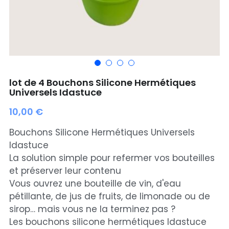
Bouchon silicone
Sac Twin
Trocknetsehrschnell
Rénove cuir wicopur
Sac EPTAGON
lot de 4 Bouchons Silicone Hermétiques
Universels Idastuce
Rénove cuir
10,00 €
Nouveautés
Bouchons Silicone Hermétiques Universels
PROMOTIONS
Idastuce
La solution simple pour refermer vos bouteilles
Choisir mon point relais
et préserver leur contenu
Vous ouvrez une bouteille de vin, d'eau
Rechercher
pétillante, de jus de fruits, de limonade ou de
sirop… mais vous ne la terminez pas ?
Les bouchons silicone hermétiques Idastuce
choisir son