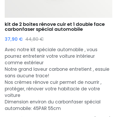
Bouchon silicone
Sac Twin
Trocknetsehrschnell
Rénove cuir wicopur
kit de 2 boites rénove cuir et 1 double face
carbonfaser spécial automobile
Sac EPTAGON
37,90 €
44,80 €
Rénove cuir
Avec notre kit spéciale automobile , vous
pourrez entretenir votre voiture intérieur
Nouveautés
comme extérieur
Notre grand laveur carbone entretient , essuie
PROMOTIONS
sans aucune trace!
Nos crèmes rénove cuir permet de nourrir ,
Choisir mon point relais
protéger, rénover votre habitacle de votre
voiture
Rechercher
Dimension environ du carbonfaser spécial
automobile: 45PAR 55cm
choisir son