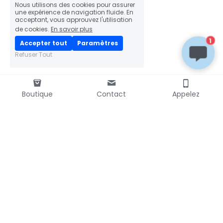
Nous utilisons des cookies pour assurer
une expérience de navigation fluide. En
acceptant, vous approuvez l'utilisation
de cookies.
En savoir plus
1
Accepter tout
Paramètres
Refuser Tout
Boutique
Contact
Appelez
LIVRAISON RAPIDE
mondial
📦
colissimo
relay
PAIEMENT SÉCURISÉ
Transactions 100% sécurisées
Chiffrement SSL
DÉMONSTRATIONS
Présent sur de nombreuses