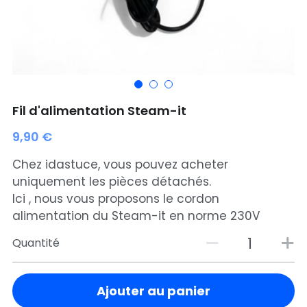
Bouchon silicone
Sac Twin
Trocknetsehrschnell
Rénove cuir wicopur
Sac EPTAGON
Fil d'alimentation Steam-it
Rénove cuir
9,90 €
Nouveautés
Chez idastuce, vous pouvez acheter
uniquement les pièces détachés.
PROMOTIONS
Ici , nous vous proposons le cordon
alimentation du Steam-it en norme 230V
Choisir mon point relais
Quantité
Rechercher
Ajouter au panier
choisir son