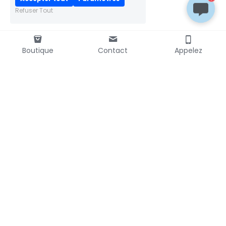
Refuser Tout
Boutique
Contact
Appelez
LIVRAISON RAPIDE
mondial
📦
colissimo
relay
PAIEMENT SÉCURISÉ
Transactions 100% sécurisées
Chiffrement SSL
DÉMONSTRATIONS
Présent sur de nombreuses
foires & salons en France
FRAIS D’ENVOI OFFERTS*
Via Mondial Relay
dès 50€ d’achats