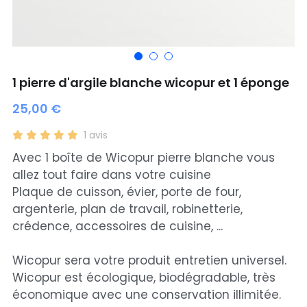
Bouchon silicone
Sac Twin
Trocknetsehrschnell
Rénove cuir wicopur
1 pierre d'argile blanche wicopur et 1 éponge
Sac EPTAGON
25,00 €
Rénove cuir
1 avis
Avec 1 boîte de Wicopur pierre blanche vous
Nouveautés
allez tout faire dans votre cuisine
PROMOTIONS
Plaque de cuisson, évier, porte de four,
argenterie, plan de travail, robinetterie,
Choisir mon point relais
crédence, accessoires de cuisine, ...
Rechercher
Wicopur sera votre produit entretien universel.
Wicopur est écologique, biodégradable, très
économique avec une conservation illimitée.
choisir son