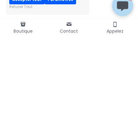
Refuser Tout
Boutique
Contact
Appelez
LIVRAISON RAPIDE
mondial
📦
colissimo
relay
PAIEMENT SÉCURISÉ
Transactions 100% sécurisées
Chiffrement SSL
DÉMONSTRATIONS
Présent sur de nombreuses
foires & salons en France
FRAIS D’ENVOI OFFERTS*
Via Mondial Relay
dès 50€ d’achats