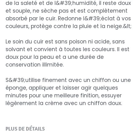
de la saleté et de l&#39;humidité, il reste doux
et souple, ne sèche pas et est complètement
Bouchon silicone
Sac Twin
absorbé par le cuir. Redonne l&#39;éclat à vos
couleurs, protège contre la pluie et la neige.&lt;
Trocknetsehrschnell
Rénove cuir wicopur
Le soin du cuir est sans poison ni acide, sans
Sac EPTAGON
solvant et convient à toutes les couleurs. Il est
Rénove cuir
doux pour la peau et a une durée de
conservation illimitée.
Nouveautés
S&#39;utilise finement avec un chiffon ou une
PROMOTIONS
éponge, appliquer et laisser agir quelques
minutes pour une meilleure finition, essuyer
Choisir mon point relais
légèrement la crème avec un chiffon doux.
Rechercher
PLUS DE DÉTAILS
choisir son