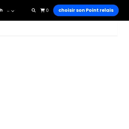
choisir son Point relais
h
…
0