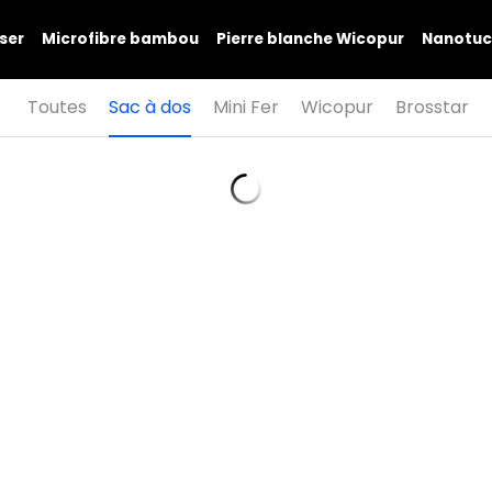
ser
Microfibre bambou
Pierre blanche Wicopur
Nanotuc
Toutes
Sac à dos
Mini Fer
Wicopur
Brosstar