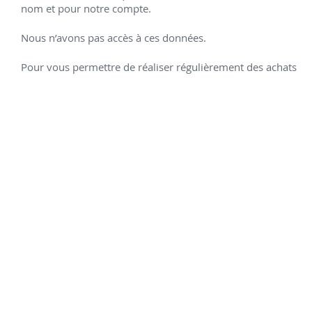
1
Accepter tout
Paramètres
Refuser Tout
Boutique
Contact
Appelez
LIVRAISON RAPIDE
mondial
📦
colissimo
relay
PAIEMENT SÉCURISÉ
Transactions 100% sécurisées
Chiffrement SSL
DÉMONSTRATIONS
Présent sur de nombreuses
foires & salons en France
FRAIS D’ENVOI OFFERTS*
Via Mondial Relay
dès 50€ d’achats